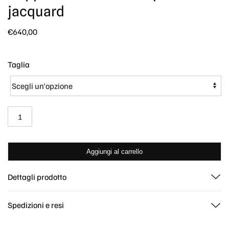
jacquard
€
640,00
Taglia
Cappotto
in
tessuto
a
Aggiungi al carrello
quadri
jacquard
Dettagli prodotto
quantità
Spedizioni e resi