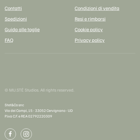
Contatti
Condizioni di vendita
Spedizioni
Resi e rimborsi
Guida alle taglie
Cookie policy
FAQ
Privacy policy
© MU.STÉ Studios. All rights reserved.
Stet&Co snc
Via dei Campi, 15 - 33052 Cervignano - UD
P.iva C.F. e REA 0279​2220309