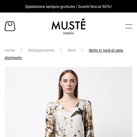
Spedizione sempre gratuita | Sconti fino al 50%!
Skip to main content
Home
Abbigliamento
Abiti
Abito in twill di seta
stampato